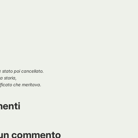
è stato poi cancellato.
a storia,
ificato che meritava.
enti
 un commento