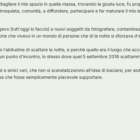
itagliare il mio spazio in quella massa, trovando la giusta luce, fu pro
rrequieta, comunità, a diffondere, partecipare e far maturare il mio l
gevo (tutt'oggi lo faccio) a nuovi soggetti da fotografare, contaminazi
rie che vivevo in un mondo di persone che di la notte si sforzava d'e
 l'abitudine di scattare la notte, e perchè quello era il luogo che ac
a un punto d'incontro, lo stesso dove quel 5 settembre 2018 scattamm
d e amici vari, che non si scandalizzarono all'idea di baciarsi, per aiu
dea che fosse semplicemente piacevole supportare.