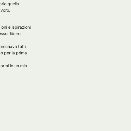
prio quella
avoro.
oni e ispirazioni
sser libero.
comunava tutti
o per la prima
tarmi in un mio