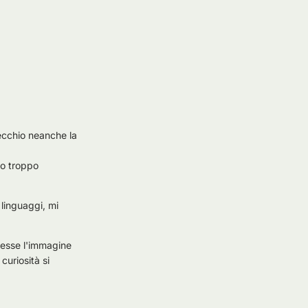
pecchio neanche la
no troppo
 linguaggi, mi
cesse l'immagine
curiosità si