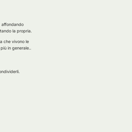
, affondando
ntando la propria.
za che vivono le
più in generale..
ndividerli.