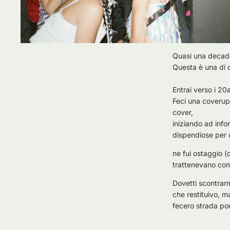
Quasi una decade
Questa è una di q
Entrai verso i 2
Feci una coverup 
cover,
iniziando ad info
dispendiose per 
ne fui ostaggio (d
trattenevano com
Dovetti scontrarm
che restituivo, m
fecero strada port