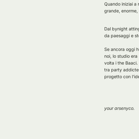
Quando iniziai a r
grande, enorme, i
Dal bynight attin
da paesaggi e sto
Se ancora oggi ho
noi, lo studio er
volta i the Baaci.
tra party addicte
progetto con l'i
your arsenyco.