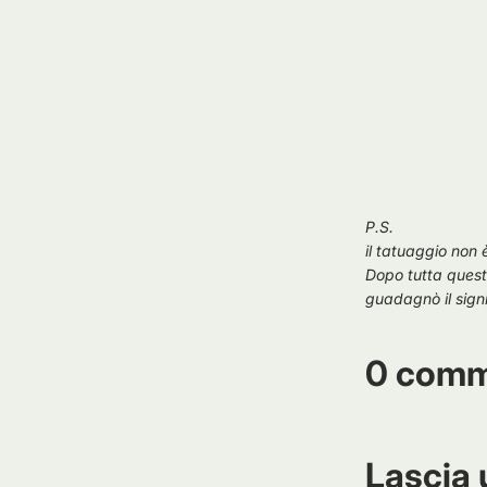
P.S.
il tatuaggio non 
Dopo tutta quest
guadagnò il sign
0 comm
Lascia