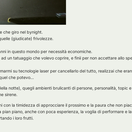
 che giro nel bynight.
uelle (giudicate) frivolezze.
0anni in questo mondo per necessità economiche.
ad un tatuaggio che volevo coprire, e finii per non accettare allo s
rmarmi su tecnologie laser per cancellarlo del tutto, realizzai che era
quel che potevo...
ella notte), quegli ambienti brulicanti di persone, personalità, topic e
e sirene.
i con la timidezza di approcciare il prossimo e la paura che non pia
a pian piano, anche con poca esperienza, la voglia di performare e la 
ando i loro frutti.